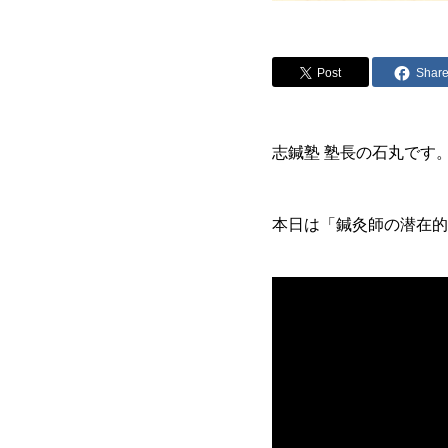
Post
Shar
志鍼塾 塾長の石丸です
本日は「鍼灸師の潜在的